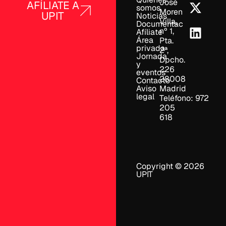
José
AFÍLIATE A
somos
Moreno
UPIT
Noticias
Villa,
Documentación
nº 1,
Afíliate
Área
Pta.
privada
2ª,
Jornada
Dpcho.
y
226
eventos
28008
Contacto
Aviso
Madrid
legal
Teléfono: 972
205
618
Copyright © 2026
UPIT