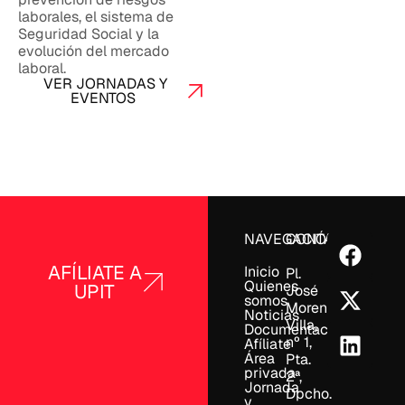
laborales, el sistema de
Seguridad Social y la
evolución del mercado
laboral.
VER JORNADAS Y
EVENTOS
NAVEGACIÓN
CONTACTO
AFÍLIATE A
Inicio
Pl.
Quienes
UPIT
José
somos
Moreno
Noticias
Villa,
Documentación
nº 1,
Afíliate
Área
Pta.
privada
2ª,
Jornada
Dpcho.
y