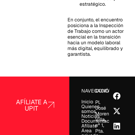
estratégico.
En conjunto, el encuentro
posiciona a la Inspección
de Trabajo como un actor
esencial en la transición
hacia un modelo laboral
más digital, equilibrado y
garantista.
NAVEGACIÓN
CONTACTO
AFÍLIATE A
Inicio
Pl.
Quienes
UPIT
José
somos
Moreno
Noticias
Villa,
Documentación
nº 1,
Afíliate
Área
Pta.