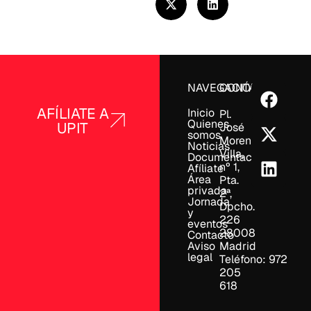
NAVEGACIÓN
CONTACTO
AFÍLIATE A
Inicio
Pl.
Quienes
UPIT
José
somos
Moreno
Noticias
Villa,
Documentación
nº 1,
Afíliate
Área
Pta.
privada
2ª,
Jornada
Dpcho.
y
226
eventos
28008
Contacto
Aviso
Madrid
legal
Teléfono: 972
205
618